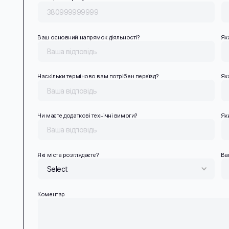
Ваш основний напрямок діяльності?
Як
Наскільки терміново вам потрібен переїзд?
Як
Чи маєте додаткові технічні вимоги?
Як
Які міста розглядаєте?
Ва
Select
Коментар