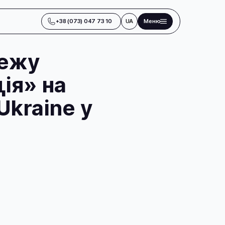
+38 (073) 047 73 10
UA
Меню
режу
ія» на
kraine у