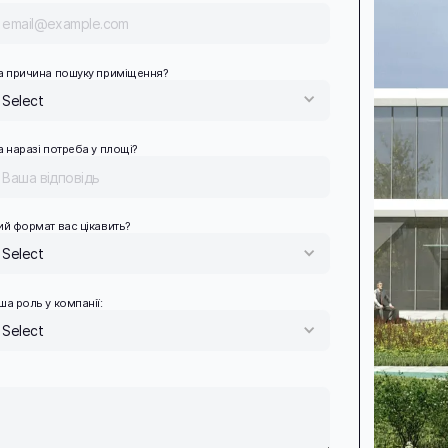
а причина пошуку приміщення?
Select
а наразі потреба у площі?
ий формат вас цікавить?
Select
ша роль у компанії:
Select