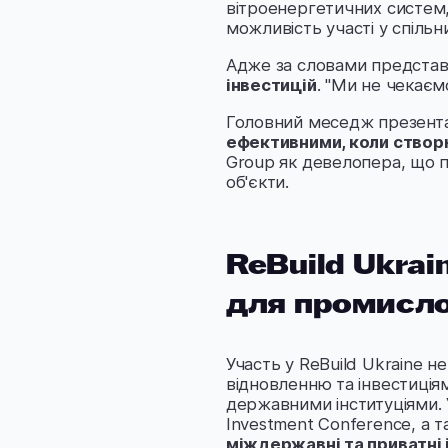
вітроенергетичних систем, 
можливість участі у спільни
Адже за словами представн
інвестицій
. "Ми не чекаєм
Головний меседж презента
ефективними, коли створ
Group як девелопера, що п
об'єкти.
ReBuild Ukra
для промисло
Участь у ReBuild Ukraine 
відновленню та інвестиція
державними інституціями.
Investment Conference, а т
міждержавні та приватні 