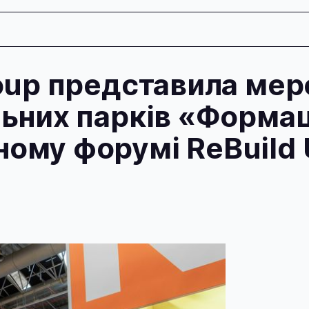
roup представила ме
льних парків «Формац
ому форумі ReBuild U