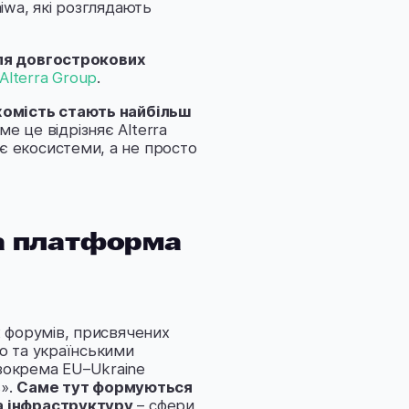
iwa, які розглядають
для довгострокових
Alterra Group
.
хомість стають найбільш
аме це відрізняє Alterra
є екосистеми, а не просто
на платформа
х форумів, присвячених
ю та українськими
зокрема EU–Ukraine
s».
Саме тут формуються
та інфраструктуру
– сфери,