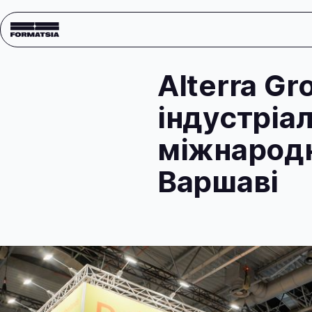
Блог
Alterra G
індустріа
міжнародн
Варшаві