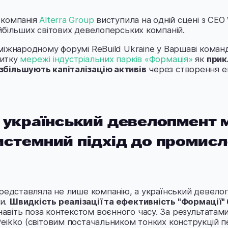
 компанія
Alterra Group
виступила на одній сцені з CEO W
йбільших світових девелоперських компаній.
міжнародному форумі ReBuild Ukraine у Варшаві команд
витку
мережі індустріальних парків «Формація»
як
прик
збільшують капіталізацію активів
через створення е
p: український девелопмент
системний підхід до промис
представляла не лише компанію, а український девелоп
и.
Швидкість реалізації та ефективність "Формації" 
авіть поза контекстом воєнного часу. За результатами
eikko (світовим постачальником тонких конструкцій п