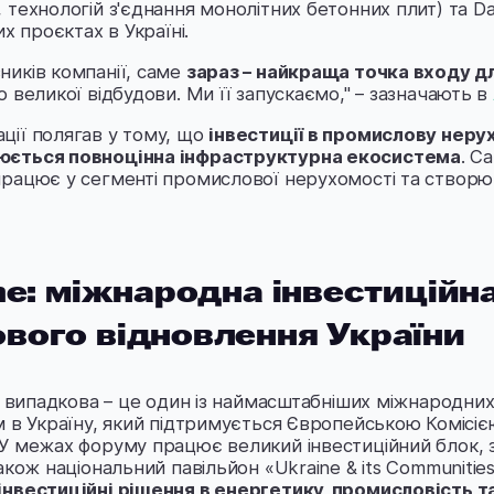
технологій з'єднання монолітних бетонних плит) та Da
х проєктах в Україні.
иків компанії, саме
зараз – найкраща точка входу 
о великої відбудови. Ми її запускаємо," – зазначають в
ції полягав у тому, що
інвестиції в промислову неру
юється повноцінна інфраструктурна екосистема
. С
рацює у сегменті промислової нерухомості та створю
ine: міжнародна інвестицій
вого відновлення України
не випадкова – це один із наймасштабніших міжнародни
м в Україну, який підтримується Європейською Комісіє
 У межах форуму працює великий інвестиційний блок, 
акож національний павільйон «Ukraine & its Communitie
інвестиційні рішення в енергетику, промисловість 