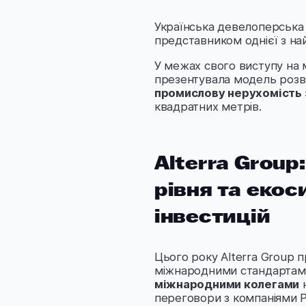
Українська девелоперська
представником однієї з на
У межах свого виступу на 
презентувала модель роз
промислову нерухомість 
квадратних метрів.
Alterra Grou
рівня та еко
інвестицій
Цього року Alterra Group 
міжнародними стандартам
міжнародними колегами
н
переговори з компаніями P