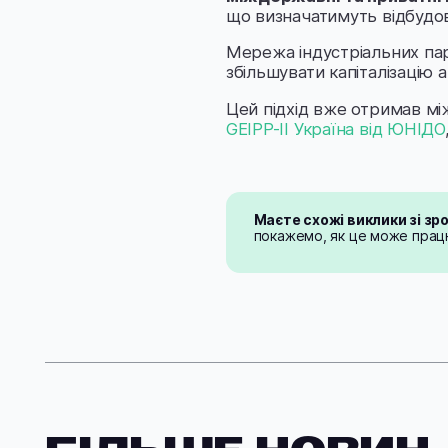
що визначатимуть відбудов
Мережа індустріальних пар
збільшувати капіталізацію 
Цей підхід вже отримав між
GEIPP-II Україна від ЮНІДО
Маєте схожі виклики зі з
покажемо, як це може працю