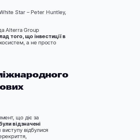
hite Star – Peter Huntley,
а Alterra Group
лад того, що інвестиції в
косистем, а не просто
 міжнародного
лових
мент, що діє за
були відзначені
 виступу відбулися
ерекриття,