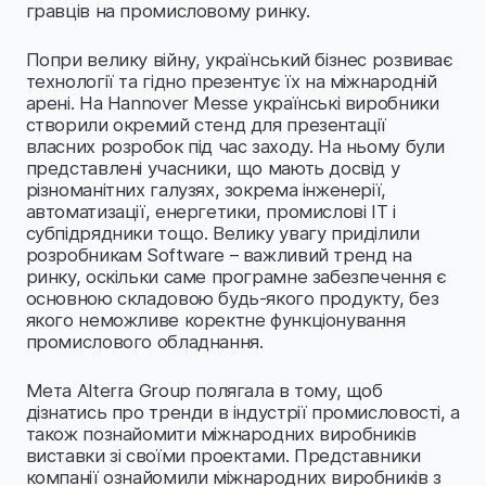
гравців на промисловому ринку.
Попри велику війну, український бізнес розвиває
технології та гідно презентує їх на міжнародній
арені. На Hannover Messe українські виробники
створили окремий стенд для презентації
власних розробок під час заходу. На ньому були
представлені учасники, що мають досвід у
різноманітних галузях, зокрема інженерії,
автоматизації, енергетики, промислові IT і
субпідрядники тощо. Велику увагу приділили
розробникам Software – важливий тренд на
ринку, оскільки саме програмне забезпечення є
основною складовою будь-якого продукту, без
якого неможливе коректне функціонування
промислового обладнання.
Мета Alterra Group полягала в тому, щоб
дізнатись про тренди в індустрії промисловості, а
також познайомити міжнародних виробників
виставки зі своїми проектами. Представники
компанії ознайомили міжнародних виробників з