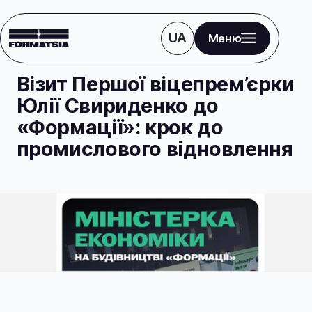
UA
Меню
Блог
Візит Першої віцепрем’єрки
Юлії Свириденко до
«Формації»: крок до
промислового відновлення