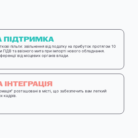
 ПІДТРИМКА
кові пільги: звільнення від податку на прибуток протягом 10
ти ПДВ та ввізного мита при імпорті нового обладнання.
еренції від місцевих органів влади.
 ІНТЕГРАЦІЯ
рмація" розташовані в місті, що забезпечить вам легкий
х кадрів.