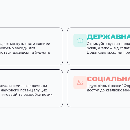
ДЕРЖАВНА
ва, які можуть стати вашими
Отримуйте суттєві подат
ізовуємо заходи для
років, а також від спла
юються досвідом та будують
Додатково можливі преф
СОЦІАЛЬНА
авчальними закладами, ви
Індустріальні парки "Фо
 наукового потенціалу цих
доступ до кваліфіковани
 інновацій та розробки нових