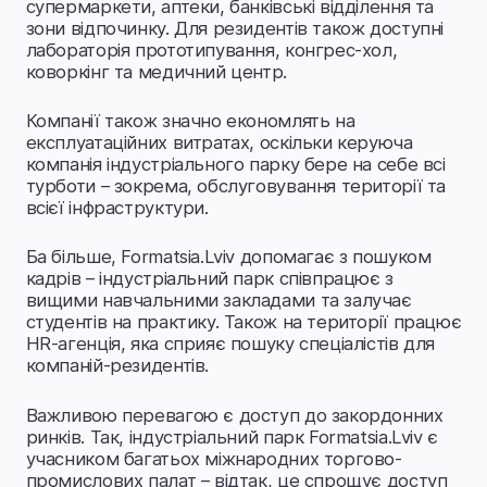
супермаркети, аптеки, банківські відділення та
зони відпочинку. Для резидентів також доступні
лабораторія прототипування, конгрес-хол,
коворкінг та медичний центр.
Компанії також значно економлять на
експлуатаційних витратах, оскільки керуюча
компанія індустріального парку бере на себе всі
турботи – зокрема, обслуговування території та
всієї інфраструктури.
Ба більше, Formatsia.Lviv допомагає з пошуком
кадрів – індустріальний парк співпрацює з
вищими навчальними закладами та залучає
студентів на практику. Також на території працює
HR-агенція, яка сприяє пошуку спеціалістів для
компаній-резидентів.
Важливою перевагою є доступ до закордонних
ринків. Так, індустріальний парк Formatsia.Lviv є
учасником багатьох міжнародних торгово-
промислових палат – відтак, це спрощує доступ