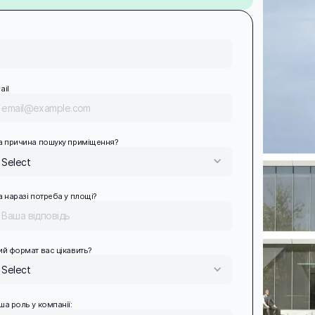
ail
а причина пошуку приміщення?
Select
а наразі потреба у площі?
ий формат вас цікавить?
Select
ша роль у компанії: