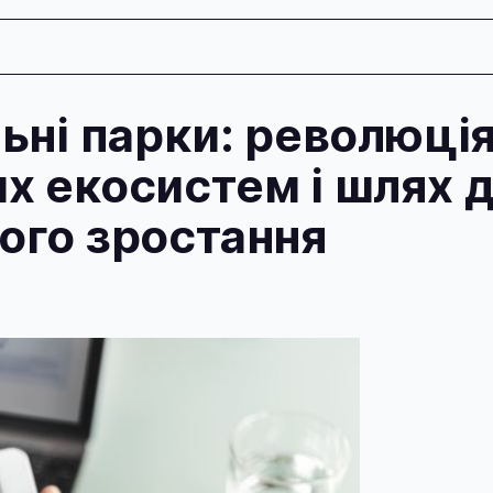
льні парки: революці
х екосистем і шлях 
ого зростання