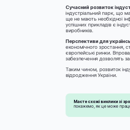
Сучасний розвиток індустр
індустріальний парк, що ма
ще не мають необхідної ін
успішних прикладів є інду
виробників.
Перспективи для українсь
економічного зростання, с
європейські ринки. Впрова
забезпечення дозволять зал
Таким чином, розвиток інд
відродження України.
Маєте схожі виклики зі з
покажемо, як це може працю