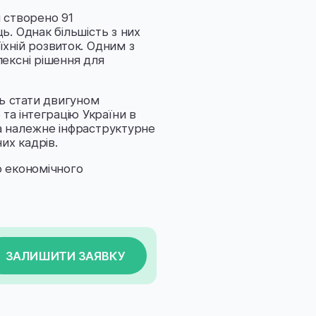
і створено 91
ь. Однак більшість з них
їхній розвиток. Одним з
лексні рішення для
ь стати двигуном
а інтеграцію України в
та належне інфраструктурне
их кадрів.
о економічного
ЗАЛИШИТИ ЗАЯВКУ