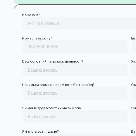
Ваше імʼя
*
Номер телефону
*
Em
Ваш основний напрямок діяльності?
Як
Наскільки терміново вам потрібен переїзд?
Як
Чи маєте додаткові технічні вимоги?
Як
Які міста розглядаєте?
Ва