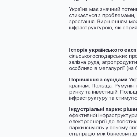
Україна має значний потенц
стикається з проблемами, 
зростання. Вирішенням мож
інфраструктурою, які сприя
Історія українського екс
сільськогосподарських прод
залізна руда, агропродукти
особливо в металургії (на 
Порівняння з сусідами
Укр
країнам. Польща, Румунія 
ринку та інвестицій. Поль
інфраструктуру та стимул
Індустріальні парки: ріш
ефективної інфраструктури
електроенергії до логістики
парки існують у всьому сві
співпрацю між бізнесом і 