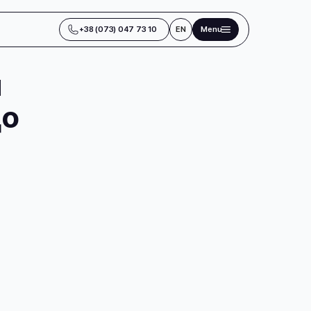
+38 (073) 047 73 10
EN
Menu
я
до