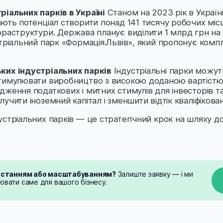
іальних парків в Україні
Станом на 2023 рік в Україн
ють потенціал створити понад 141 тисячу робочих місц
фраструктури. Держава планує виділити 1 млрд грн на 
стріальний парк «Формація.Львів», який пропонує комп
ких індустріальних парків
Індустріальні парки можут
тимулювати виробництво з високою доданою вартістю т
дження податкових і митних стимулів для інвесторів 
учити іноземний капітал і зменшити відтік кваліфікован
устріальних парків — це стратегічний крок на шляху д
ростанням або масштабуванням?
Залиште заявку — і ми
вати саме для вашого бізнесу.