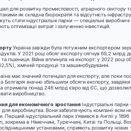
іал для розвитку промисловості, аграрного сектору та 
такими як складна бюрократія та відсутність інфрастр
уть стати індустріальні парки — спеціальні виробничі
ють оптимізації витрат і залученню інвестицій.
порту
Україна завжди була потужним експортером зерн
уктів. У 2021 році обсяг експорту сягнув 69,2 млрд д
 та пшениця. Війна вплинула на експорт: у 2022 році о
62,5%), хімічній продукції та машинобудуванні.
аїна має значний потенціал для експорту, але поки по
та Болгарія значно збільшили обсяги експорту, завдяк
ща отримала понад 246 млрд євро від ЄС, що дозволил
ювати виробництво.
ення для економічного зростання
Індустріальні парки
 для виробництва. Вони забезпечують компанії всім не
. Перший індустріальний парк з'явився в Англії у 1896 р
ті, зокрема в Німеччині, Туреччині, Китаї та Польщі. В
дослідницькими установами, сприяють розвитку нових т