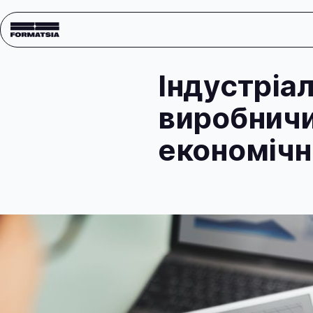
Блог
Новини
Індустріа
виробничи
економічн