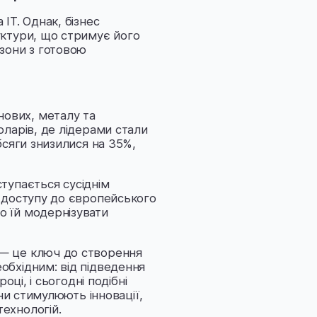
ІТ. Однак, бізнес
уктури, що стримує його
 зони з готовою
ових, металу та
оларів, де лідерами стали
бсяги знизилися на 35%,
ступається сусіднім
и доступу до європейського
о їй модернізувати
 — це ключ до створення
обхідним: від підведення
оці, і сьогодні подібні
они стимулюють інновації,
ехнологій.